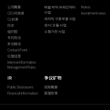
公司概要
메탈 박막 파워인덕터
Notice
사업
CEO问候语
Investment news
세라믹 수동부품 사업
CI/前景
센서/모듈 사업
历史
소형가전 사업
组织图
专利现况
来访路线
Contact Point
伦理经营
Internal Information
Management Rules
IR
争议矿物
Public Disclosures
规制概要
Financial Information
管理政策