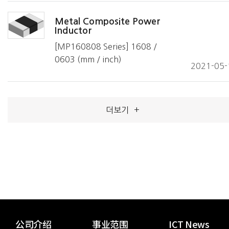
Metal Composite Power
Inductor
[MP160808 Series] 1608 /
0603 (mm / inch)
2021-05-
더보기
+
公司介绍
事业范围
ICT News