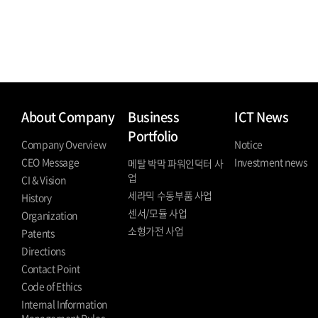
About Company
Business
ICT News
Portfolio
Company Overview
Notice
CEO Message
Investment news
메탈 박막 파워인덕터 사
업
CI & Vision
세라믹 수동부품 사업
History
센서/모듈 사업
Organization
소형가전 사업
Patents
Directions
Contact Point
Code of Ethics
Internal Information
Management Rules