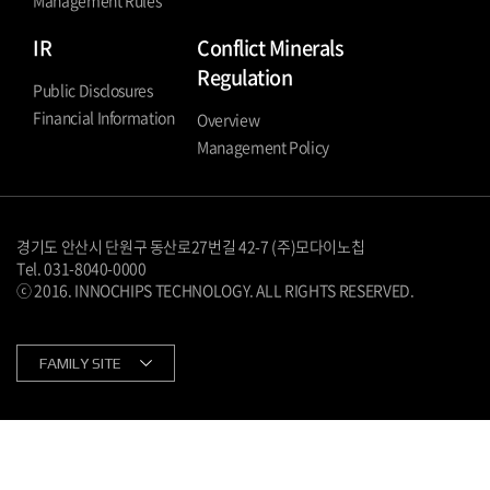
IR
Conflict Minerals
Regulation
Public Disclosures
Financial Information
Overview
Management Policy
경기도 안산시 단원구 동산로27번길 42-7 (주)모다이노칩
Tel. 031-8040-0000
ⓒ 2016. INNOCHIPS TECHNOLOGY. ALL RIGHTS RESERVED.
FAMILY SITE